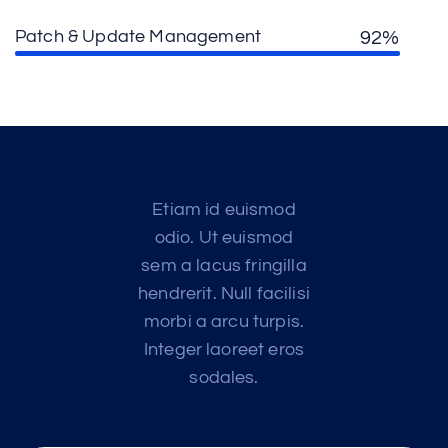
Patch & Update Management
92%
Etiam id euismod
odio. Ut euismod
sem a lacus fringilla
hendrerit. Null facilisi
morbi a arcu turpis.
Integer laoreet eros
sodales.